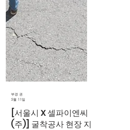
부경 권
5월 11일
[서울시 X 셀파이엔씨