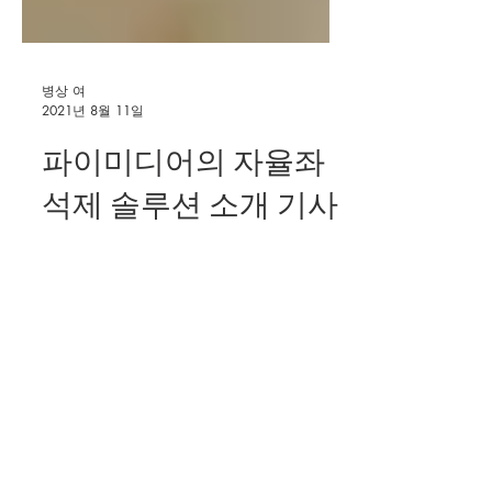
병상 여
2021년 8월 11일
파이미디어의 자율좌
석제 솔루션 소개 기사
한국일보 기사내에 저희 자율좌석 솔루
션인 [ PASS ]가 소개 되었습니다.
https://n.news.naver.com/article/469/
0000622760 스타트업밸리 꿈꾸는 '관
악S밸리 스타트업 센터'서울 관악구 호
암로에 한국판...