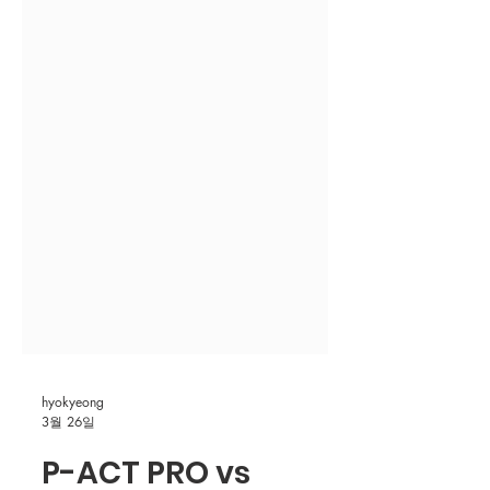
hyokyeong
3월 26일