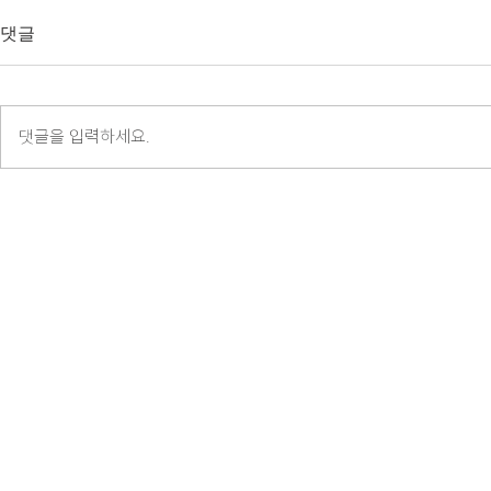
댓글
댓글을 입력하세요.
[STK 2026] 뜨거웠던 스마트
[서울시 X 
테크 코리아 현장 속으로
착공사 현장
지 시스템