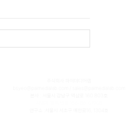
셀파이엔씨(주)] 굴
[마이셀] 대체가죽(균사 피혁
 지반함몰 사고 방
품질 검사를 위한 AI 솔루션
발
​주식회사 파이미디어랩
bsyeo@paimedialab.com
/
sales@paimedialab.com
본사 : 서울시 강남구 역삼로 160 803호
사업자 등록 번호 156-86-01908
​연구소 :서울시 서초구 매헌로16, 1304호