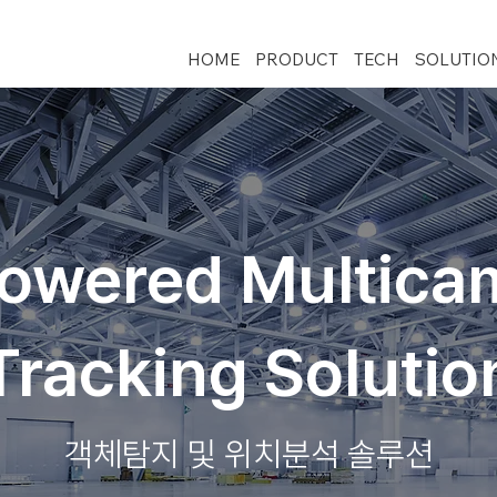
HOME
PRODUCT
TECH
SOLUTIO
Powered Multica
Tracking Solutio
객체탐지 및 위치분석 솔루션