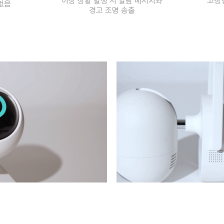
이상 상황 발생 시 알람 메시지와
고정형
없음
경고 조명 송출