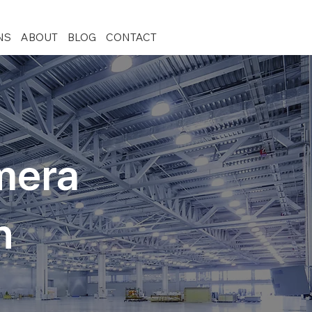
NS
ABOUT
BLOG
CONTACT
mera
n